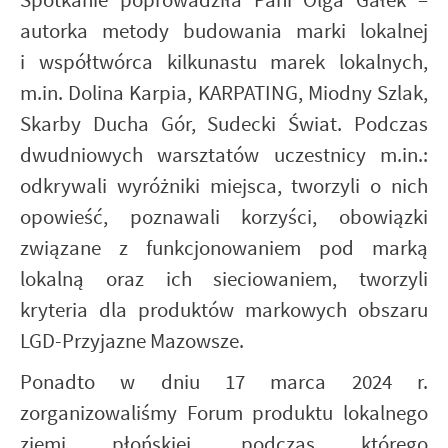
Spotkanie poprowadziła Pani Olga Gałek –
autorka metody budowania marki lokalnej
i współtwórca kilkunastu marek lokalnych,
m.in. Dolina Karpia, KARPATING, Miodny Szlak,
Skarby Ducha Gór, Sudecki Świat. Podczas
dwudniowych warsztatów uczestnicy m.in.:
odkrywali wyróżniki miejsca, tworzyli o nich
opowieść, poznawali korzyści, obowiązki
związane
z funkcjonowaniem pod marką
lokalną oraz ich sieciowaniem, tworzyli
kryteria dla produktów markowych obszaru
LGD-Przyjazne Mazowsze.
Ponadto w dniu 17 marca 2024 r.
zorganizowaliśmy Forum produktu lokalnego
ziemi płońskiej, podczas którego