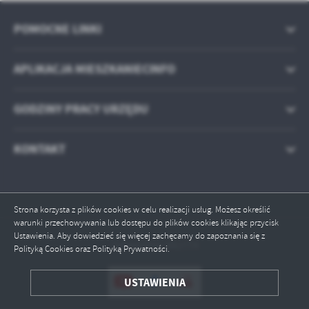
POMOCNE LINKI
APLIKACJA MIESZKANIECINFO
GODZINY PRACY URZĘDU
KONTAKT
Strona korzysta z plików cookies w celu realizacji usług. Możesz określić
warunki przechowywania lub dostępu do plików cookies klikając przycisk
Ustawienia. Aby dowiedzieć się więcej zachęcamy do zapoznania się z
Odwiedzin: 942774
Polityką Cookies oraz Polityką Prywatności.
ZAPISZ WYBRANE
USTAWIENIA
ODRZUĆ WSZYSTKIE