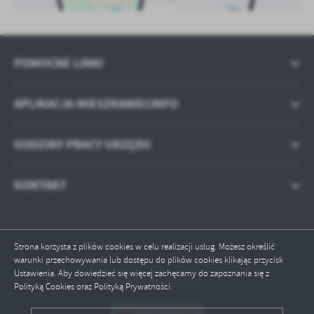
POMOCNE LINKI
APLIKACJA MIESZKANIECINFO
GODZINY PRACY URZĘDU
KONTAKT
Strona korzysta z plików cookies w celu realizacji usług. Możesz określić
warunki przechowywania lub dostępu do plików cookies klikając przycisk
Ustawienia. Aby dowiedzieć się więcej zachęcamy do zapoznania się z
Odwiedzin: 942532
Polityką Cookies oraz Polityką Prywatności.
ZAPISZ WYBRANE