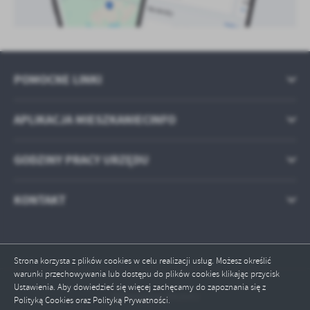
POMOCNE LINKI
APLIKACJA MIESZKANIECINFO
GODZINY PRACY URZĘDU
KONTAKT
ZAPISZ WYBRANE
Strona korzysta z plików cookies w celu realizacji usług. Możesz określić
warunki przechowywania lub dostępu do plików cookies klikając przycisk
Ustawienia. Aby dowiedzieć się więcej zachęcamy do zapoznania się z
ODRZUĆ WSZYSTKIE
Odwiedzin: 942643
Polityką Cookies oraz Polityką Prywatności.