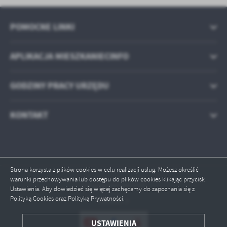
POMOCNE LINKI
APLIKACJA MIESZKANIECINFO
GODZINY PRACY URZĘDU
KONTAKT
Strona korzysta z plików cookies w celu realizacji usług. Możesz określić
warunki przechowywania lub dostępu do plików cookies klikając przycisk
Odwiedzin: 942529
Ustawienia. Aby dowiedzieć się więcej zachęcamy do zapoznania się z
Polityką Cookies oraz Polityką Prywatności.
Online: 3
ZAPISZ WYBRANE
USTAWIENIA