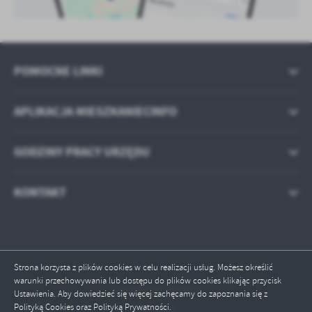
POMOCNE LINKI
APLIKACJA MIESZKANIECINFO
GODZINY PRACY URZĘDU
KONTAKT
Strona korzysta z plików cookies w celu realizacji usług. Możesz określić
warunki przechowywania lub dostępu do plików cookies klikając przycisk
Odwiedzin: 942812
Ustawienia. Aby dowiedzieć się więcej zachęcamy do zapoznania się z
Polityką Cookies oraz Polityką Prywatności.
Online: 6